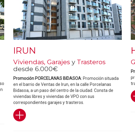
IRUN
Viviendas, Garajes
y
Trasteros
G
desde 6.000€
P
pr
Promoción PORCELANAS BIDASOA
: Promoción situada
aso
tr
en el barrio de Ventas de Irun, en la calle Porcelanas
on
Bidasoa, a un paso del centro de la ciudad. Consta de
viviendas libres y viviendas de VPO con sus
correspondientes garajes y trasteros.